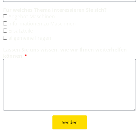
Für welches Thema interessieren Sie sich?
Angebot Maschinen
Informationen zu Maschinen
Ersatzteile
allgemeine Fragen
Lassen Sie uns wissen, wie wir Ihnen weiterhelfen
können
Senden