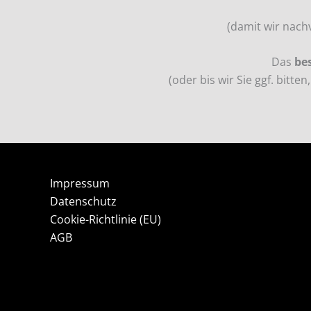
(damit wir nach
Das
be
(oder bis wir Sie ggf. bitt
Impressum
Datenschutz
Cookie-Richtlinie (EU)
AGB