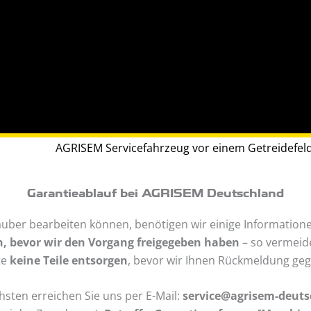
Garantieablauf bei AGRISEM Deutschland
auber bearbeiten können, benötigen wir einige Informatione
, bevor wir den Vorgang freigegeben haben
– so vermeid
te
keine Teile entsorgen
, bevor wir Ihnen Rückmeldung ge
hsten erreichen Sie uns per E-Mail:
service@agrisem-deuts