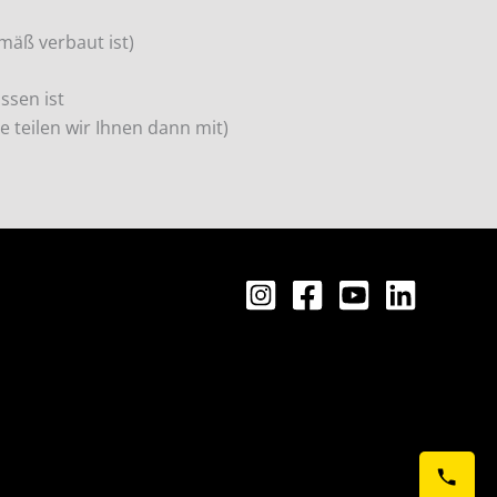
mäß verbaut ist)
ssen ist
e teilen wir Ihnen dann mit)