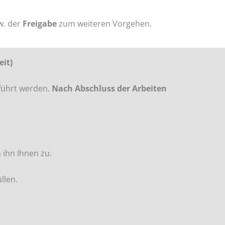
w. der
Freigabe
zum weiteren Vorgehen.
eit)
führt werden.
Nach Abschluss der Arbeiten
 ihn Ihnen zu.
llen.