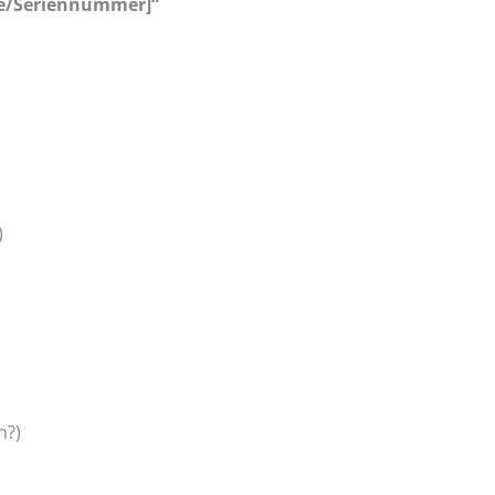
ne/Seriennummer]“
)
n?)