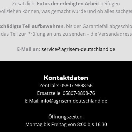
Zusätzlich:
Fotos der erledigten Arbeit
beifügen
vollziehen können, was gemacht wurde und ob alles sachge
schädigte Teil aufbewahren
, bis der Garantiefall abgeschlo
en, das Teil zur Prüfung an uns zu senden – die Versandadress
E-Mail an:
service@agrisem-deutschland.de
Kontaktdaten
Zentrale: 05807-9898-56
Ersatzteile: 05807-9898-76
E-Mail:
info@agrisem-deutschland.de
Öffnungszeiten:
Montag bis Freitag von 8:00 bis 16:30